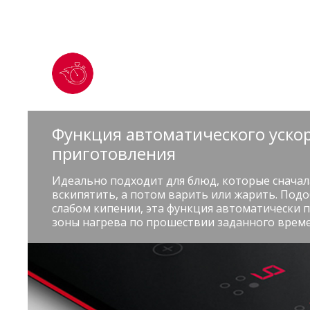
Функция автоматического уско
приготовления
Идеально подходит для блюд, которые сначал
вскипятить, а потом варить или жарить. Подо
слабом кипении, эта функция автоматически 
зоны нагрева по прошествии заданного време