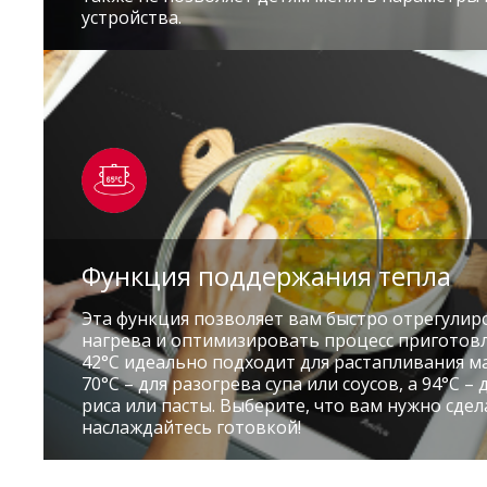
устройства.
Функция поддержания тепла
Эта функция позволяет вам быстро отрегулир
нагрева и оптимизировать процесс приготов
42°C идеально подходит для растапливания м
70°C – для разогрева супа или соусов, а 94°C –
риса или пасты. Выберите, что вам нужно сдел
наслаждайтесь готовкой!