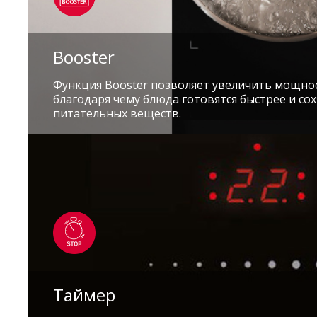
Booster
Функция Booster позволяет увеличить мощнос
благодаря чему блюда готовятся быстрее и с
питательных веществ.
Таймер