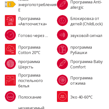
Программа Anti-
энергопотребления
allergic
E
Программа
Блокировка от
«Автоочистка»
детей (ChildLock)
Готово через …
звуковой сигнал
Программа
программа
Cotton 20°C
Рубашки
программа
Программа Baby
Шерсть
Comfort
Программа
Программа
постельного
отжима
белья
Полоскание
Эко 40-60°С
независимый