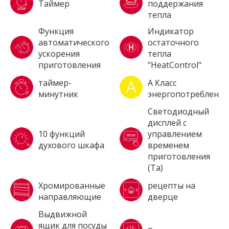
Таймер
поддержания
тепла
Функция
Индикатор
автоматического
остаточного
ускорения
тепла
приготовления
"HeatControl"
таймер-
A Класс
минутник
энергопотребления
Светодиодный
дисплей с
10 функций
управлением
духового шкафа
временем
приготовления
(Ta)
Хромированные
рецепты на
направляющие
дверце
Выдвижной
ящик для посуды